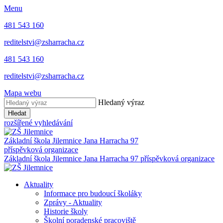
Menu
481 543 160
reditelstvi@zsharracha.cz
481 543 160
reditelstvi@zsharracha.cz
Mapa webu
Hledaný výraz
Hledat
rozšířené vyhledávání
Základní škola Jilemnice
Jana Harracha 97
příspěvková organizace
Základní škola Jilemnice
Jana Harracha 97 příspěvková organizace
Aktuality
Informace pro budoucí školáky
Zprávy - Aktuality
Historie školy
Školní poradenské pracoviště