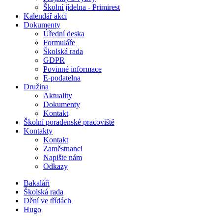
Školní jídelna - Primirest
Kalendář akcí
Dokumenty
Úřední deska
Formuláře
Školská rada
GDPR
Povinné informace
E-podatelna
Družina
Aktuality
Dokumenty
Kontakt
Školní poradenské pracoviště
Kontakty
Kontakt
Zaměstnanci
Napište nám
Odkazy
Bakaláři
Školská rada
Dění ve třídách
Hugo