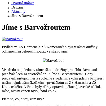
Úvodní stránka
Družina
Aktuality
Jíme s Barvožroutem
Jíme s Barvožroutem
Prvňáci ze ZŠ Harracha a ZŠ Komenského byli v rámci družiny
odměněni za celoroční soutěž ve stravování.
Ve středu odpoledne v rámci školní družiny proběhlo slavnostní
předávání cen za celoroční hru "Jíme s Barvožroutem". Ceny
předávali zástupci města společně s vedením školní jídelny Primirest
našim nejmladším školákům - prvňáčkům ze ZŠ Harracha a ZŠ
Komenského. A že to byly dárky opravdu pěkné (plavecké náčiní,
míče, hlavní cenou bylo jízdní kolo).
Ptáte se, co je smyslem hry?