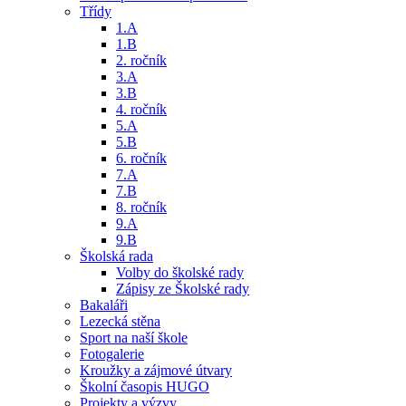
Třídy
1.A
1.B
2. ročník
3.A
3.B
4. ročník
5.A
5.B
6. ročník
7.A
7.B
8. ročník
9.A
9.B
Školská rada
Volby do školské rady
Zápisy ze Školské rady
Bakaláři
Lezecká stěna
Sport na naší škole
Fotogalerie
Kroužky a zájmové útvary
Školní časopis HUGO
Projekty a výzvy