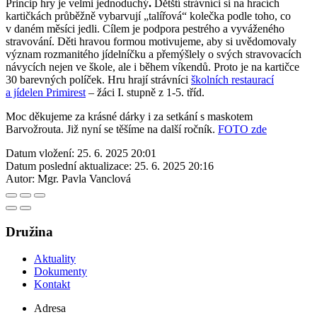
Princip hry je velmi jednoduchý
.
Dětští strávníci si na hracích
kartičkách průběžně vybarvují „talířová“ kolečka podle toho, co
v daném měsíci jedli. Cílem je podpora pestrého a vyváženého
stravování. Děti hravou formou motivujeme, aby si uvědomovaly
význam rozmanitého jídelníčku a přemýšlely o svých stravovacích
návycích nejen ve škole, ale i během víkendů. Proto je na kartičce
30 barevných políček. Hru hrají strávníci
školních restaurací
a jídelen Primirest
– žáci I. stupně z 1-5. tříd.
Moc děkujeme za krásné dárky i za setkání s maskotem
Barvožrouta. Již nyní se těšíme na další ročník.
FOTO zde
Datum vložení:
25. 6. 2025 20:01
Datum poslední aktualizace:
25. 6. 2025 20:16
Autor:
Mgr. Pavla Vanclová
Družina
Aktuality
Dokumenty
Kontakt
Adresa