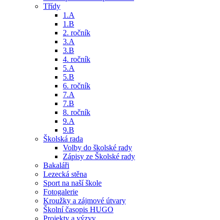
Třídy
1.A
1.B
2. ročník
3.A
3.B
4. ročník
5.A
5.B
6. ročník
7.A
7.B
8. ročník
9.A
9.B
Školská rada
Volby do školské rady
Zápisy ze Školské rady
Bakaláři
Lezecká stěna
Sport na naší škole
Fotogalerie
Kroužky a zájmové útvary
Školní časopis HUGO
Projekty a výzvy