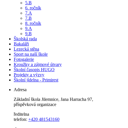
5.B
6. ročník
7.A
7.B
8. ročník
9.A
9.B
Školská rada
Bakaláři
Lezecká stěna
Sport na naší škole
Fotogalerie
Kroužky a zájmové útvary
Školní časopis HUGO
Projekty a výzvy
Školní jídelna - Primirest
Adresa
Základní škola Jilemnice, Jana Harracha 97,
příspěvková organizace
ředitelna
telefon:
+420 481543160