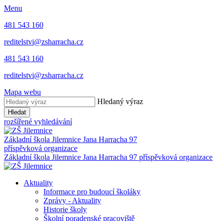
Menu
481 543 160
reditelstvi@zsharracha.cz
481 543 160
reditelstvi@zsharracha.cz
Mapa webu
Hledaný výraz
Hledat
rozšířené vyhledávání
Základní škola Jilemnice
Jana Harracha 97
příspěvková organizace
Základní škola Jilemnice
Jana Harracha 97 příspěvková organizace
Aktuality
Informace pro budoucí školáky
Zprávy - Aktuality
Historie školy
Školní poradenské pracoviště