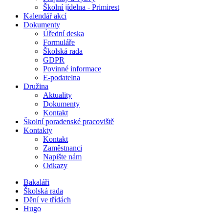
Školní jídelna - Primirest
Kalendář akcí
Dokumenty
Úřední deska
Formuláře
Školská rada
GDPR
Povinné informace
E-podatelna
Družina
Aktuality
Dokumenty
Kontakt
Školní poradenské pracoviště
Kontakty
Kontakt
Zaměstnanci
Napište nám
Odkazy
Bakaláři
Školská rada
Dění ve třídách
Hugo