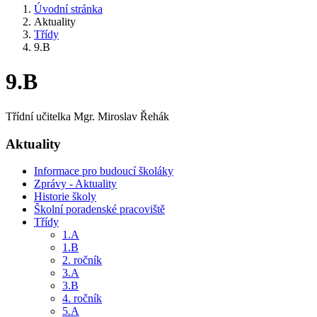
Úvodní stránka
Aktuality
Třídy
9.B
9.B
Třídní učitelka Mgr. Miroslav Řehák
Aktuality
Informace pro budoucí školáky
Zprávy - Aktuality
Historie školy
Školní poradenské pracoviště
Třídy
1.A
1.B
2. ročník
3.A
3.B
4. ročník
5.A