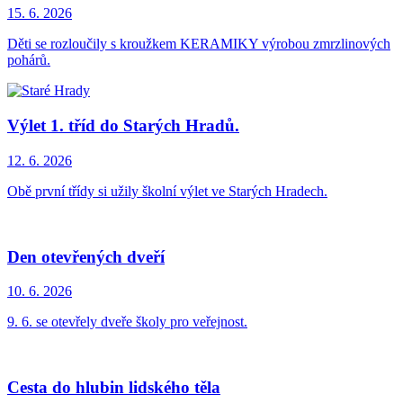
15. 6.
2026
Děti se rozloučily s kroužkem KERAMIKY výrobou zmrzlinových
pohárů.
Výlet 1. tříd do Starých Hradů.
12. 6.
2026
Obě první třídy si užily školní výlet ve Starých Hradech.
Den otevřených dveří
10. 6.
2026
9. 6. se otevřely dveře školy pro veřejnost.
Cesta do hlubin lidského těla