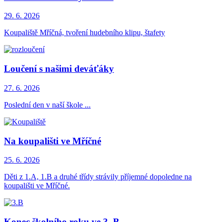
29. 6.
2026
Koupaliště Mříčná, tvoření hudebního klipu, štafety
Loučení s našimi deváťáky
27. 6.
2026
Poslední den v naší škole ...
Na koupališti ve Mříčné
25. 6.
2026
Děti z 1.A, 1.B a druhé třídy strávily příjemné dopoledne na
koupališti ve Mříčné.
Konec školního roku ve 3. B