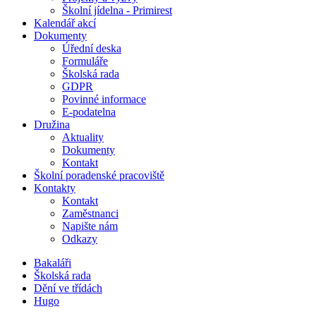
Školní jídelna - Primirest
Kalendář akcí
Dokumenty
Úřední deska
Formuláře
Školská rada
GDPR
Povinné informace
E-podatelna
Družina
Aktuality
Dokumenty
Kontakt
Školní poradenské pracoviště
Kontakty
Kontakt
Zaměstnanci
Napište nám
Odkazy
Bakaláři
Školská rada
Dění ve třídách
Hugo