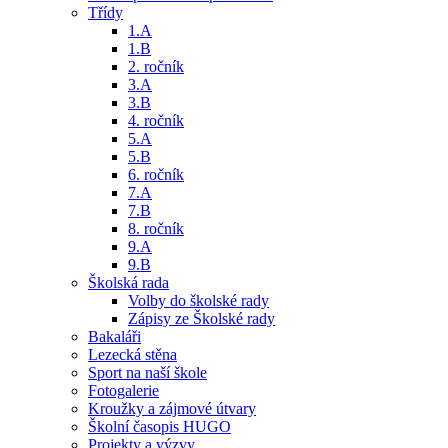
Třídy
1.A
1.B
2. ročník
3.A
3.B
4. ročník
5.A
5.B
6. ročník
7.A
7.B
8. ročník
9.A
9.B
Školská rada
Volby do školské rady
Zápisy ze Školské rady
Bakaláři
Lezecká stěna
Sport na naší škole
Fotogalerie
Kroužky a zájmové útvary
Školní časopis HUGO
Projekty a výzvy