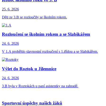
25. 6.
2026
Děti ze 3.B se rozloučily se školním rokem.
Rozloučení se školním rokem a se Slabikářem
24. 6.
2026
V 1.A proběhlo slavnostní rozloučení s 1.třídou a se Slabikářem.
Výlet do Roztok u Jilemnice
24. 6.
2026
3.B byla v Roztokách u paní asistentky na zahradě.
Sportovní úspěchy našich žáků