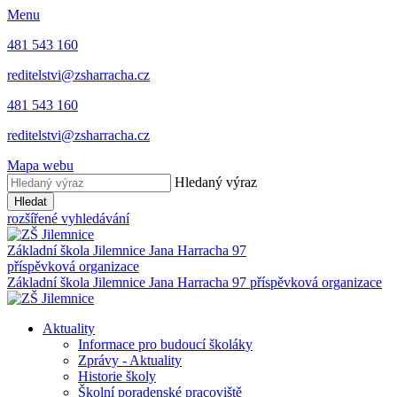
Menu
481 543 160
reditelstvi@zsharracha.cz
481 543 160
reditelstvi@zsharracha.cz
Mapa webu
Hledaný výraz
Hledat
rozšířené vyhledávání
Základní škola Jilemnice
Jana Harracha 97
příspěvková organizace
Základní škola Jilemnice
Jana Harracha 97 příspěvková organizace
Aktuality
Informace pro budoucí školáky
Zprávy - Aktuality
Historie školy
Školní poradenské pracoviště