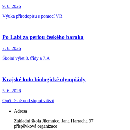
9. 6.
2026
Výuka přírodopisu s pomocí VR
Po Labi za perlou českého baroka
7. 6.
2026
Školní výlet 8. třídy a 7.A
Krajské kolo biologické olympiády
5. 6.
2026
Opět těsně pod stupni vítězů
Adresa
Základní škola Jilemnice, Jana Harracha 97,
příspěvková organizace