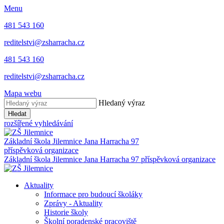
Menu
481 543 160
reditelstvi@zsharracha.cz
481 543 160
reditelstvi@zsharracha.cz
Mapa webu
Hledaný výraz
Hledat
rozšířené vyhledávání
Základní škola Jilemnice
Jana Harracha 97
příspěvková organizace
Základní škola Jilemnice
Jana Harracha 97 příspěvková organizace
Aktuality
Informace pro budoucí školáky
Zprávy - Aktuality
Historie školy
Školní poradenské pracoviště