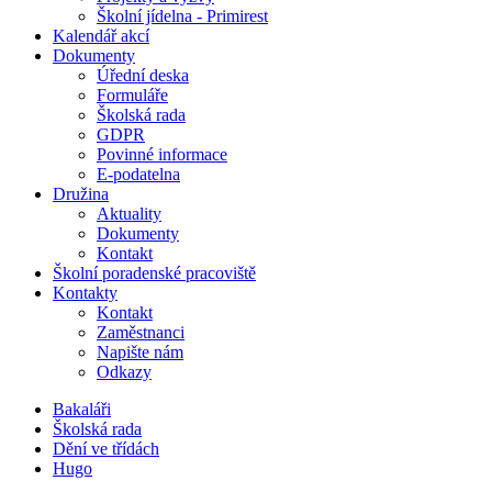
Školní jídelna - Primirest
Kalendář akcí
Dokumenty
Úřední deska
Formuláře
Školská rada
GDPR
Povinné informace
E-podatelna
Družina
Aktuality
Dokumenty
Kontakt
Školní poradenské pracoviště
Kontakty
Kontakt
Zaměstnanci
Napište nám
Odkazy
Bakaláři
Školská rada
Dění ve třídách
Hugo