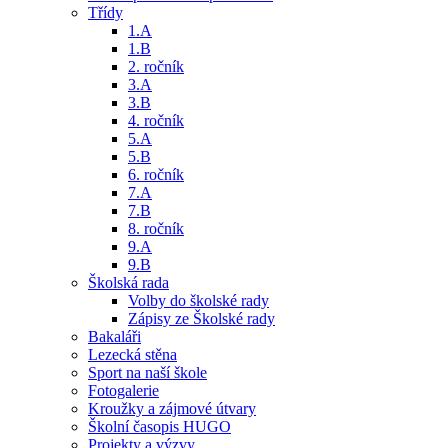
Třídy
1.A
1.B
2. ročník
3.A
3.B
4. ročník
5.A
5.B
6. ročník
7.A
7.B
8. ročník
9.A
9.B
Školská rada
Volby do školské rady
Zápisy ze Školské rady
Bakaláři
Lezecká stěna
Sport na naší škole
Fotogalerie
Kroužky a zájmové útvary
Školní časopis HUGO
Projekty a výzvy