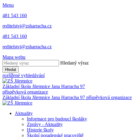
Menu
481 543 160
reditelstvi@zsharracha.cz
481 543 160
reditelstvi@zsharracha.cz
Mapa webu
Hledaný výraz
Hledat
rozšířené vyhledávání
Základní škola Jilemnice
Jana Harracha 97
příspěvková organizace
Základní škola Jilemnice
Jana Harracha 97 příspěvková organizace
Aktuality
Informace pro budoucí školáky
Zprávy - Aktuality
Historie školy
Školní poradenské pracoviště