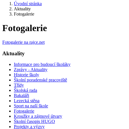
Úvodní stránka
Aktuality
Fotogalerie
Fotogalerie
Fotogalerie na rajce.net
Aktuality
Informace pro budoucí školáky
Zprávy - Aktuality
Historie školy
Školní poradenské pracoviště
Třídy
Školská rada
Bakaláři
Lezecká stěna
Sport na naší škole
Fotogalerie
Kroužky a zájmové útvary
Školní časopis HUGO
Projekty a výzvy