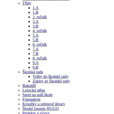
Třídy
1.A
1.B
2. ročník
3.A
3.B
4. ročník
5.A
5.B
6. ročník
7.A
7.B
8. ročník
9.A
9.B
Školská rada
Volby do školské rady
Zápisy ze Školské rady
Bakaláři
Lezecká stěna
Sport na naší škole
Fotogalerie
Kroužky a zájmové útvary
Školní časopis HUGO
Projekty a výzvy