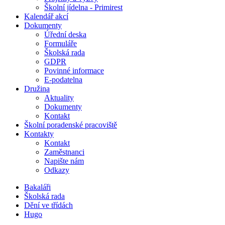
Školní jídelna - Primirest
Kalendář akcí
Dokumenty
Úřední deska
Formuláře
Školská rada
GDPR
Povinné informace
E-podatelna
Družina
Aktuality
Dokumenty
Kontakt
Školní poradenské pracoviště
Kontakty
Kontakt
Zaměstnanci
Napište nám
Odkazy
Bakaláři
Školská rada
Dění ve třídách
Hugo