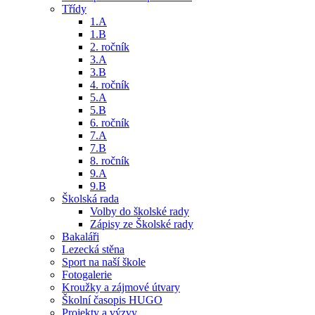
Třídy
1.A
1.B
2. ročník
3.A
3.B
4. ročník
5.A
5.B
6. ročník
7.A
7.B
8. ročník
9.A
9.B
Školská rada
Volby do školské rady
Zápisy ze Školské rady
Bakaláři
Lezecká stěna
Sport na naší škole
Fotogalerie
Kroužky a zájmové útvary
Školní časopis HUGO
Projekty a výzvy