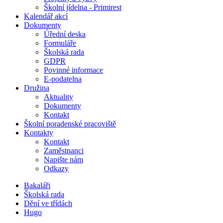
Školní jídelna - Primirest
Kalendář akcí
Dokumenty
Úřední deska
Formuláře
Školská rada
GDPR
Povinné informace
E-podatelna
Družina
Aktuality
Dokumenty
Kontakt
Školní poradenské pracoviště
Kontakty
Kontakt
Zaměstnanci
Napište nám
Odkazy
Bakaláři
Školská rada
Dění ve třídách
Hugo