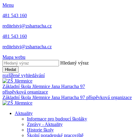
Menu
481 543 160
reditelstvi@zsharracha.cz
481 543 160
reditelstvi@zsharracha.cz
Mapa webu
Hledaný výraz
Hledat
rozšířené vyhledávání
Základní škola Jilemnice
Jana Harracha 97
příspěvková organizace
Základní škola Jilemnice
Jana Harracha 97 příspěvková organizace
Aktuality
Informace pro budoucí školáky
Zprávy - Aktuality
Historie školy
Školní poradenské pracoviště