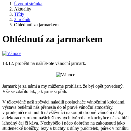
Úvodní stránka
Aktuality
Třídy
2. ročník
Ohlédnutí za jarmarkem
Ohlédnutí za jarmarkem
13.12. proběhl na naší škole vánoční jarmark.
Jarmark je za námi a my můžeme prohlásit, že byl opět povedený.
Vše se zdařilo tak, jak jsme si přáli.
V tělocvičně naši zpěváci naladili posluchače vánočními koledami,
výstava betlémů nás přenesla do té pravé vánoční atmosféry,
v prodejničce si mohli návštěvníci nakoupit drobné vánoční dárky
a dekorace z rukou našich šikovných tvůrců a v kuchyňce nás zahřál
lahodný čaj či káva. Nechybělo i něco dobrého na zakousnutí jako
studenecké koláčky, řezy a buchty z dílny p.učitelek, párek v rohlíku