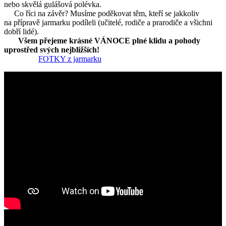
nebo skvělá gulášová polévka.
Co říci na závěr? Musíme poděkovat těm, kteří se jakkoliv
na přípravě jarmarku podíleli (učitelé, rodiče a prarodiče a všichni
dobří lidé).
Všem přejeme krásné VÁNOCE plné klidu a pohody
uprostřed svých nejbližších!
FOTKY z jarmarku