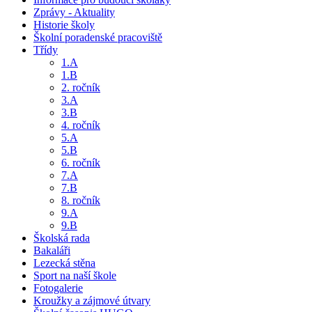
Zprávy - Aktuality
Historie školy
Školní poradenské pracoviště
Třídy
1.A
1.B
2. ročník
3.A
3.B
4. ročník
5.A
5.B
6. ročník
7.A
7.B
8. ročník
9.A
9.B
Školská rada
Bakaláři
Lezecká stěna
Sport na naší škole
Fotogalerie
Kroužky a zájmové útvary