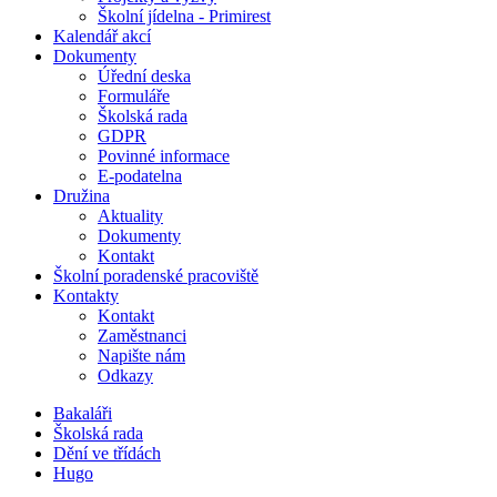
Školní jídelna - Primirest
Kalendář akcí
Dokumenty
Úřední deska
Formuláře
Školská rada
GDPR
Povinné informace
E-podatelna
Družina
Aktuality
Dokumenty
Kontakt
Školní poradenské pracoviště
Kontakty
Kontakt
Zaměstnanci
Napište nám
Odkazy
Bakaláři
Školská rada
Dění ve třídách
Hugo