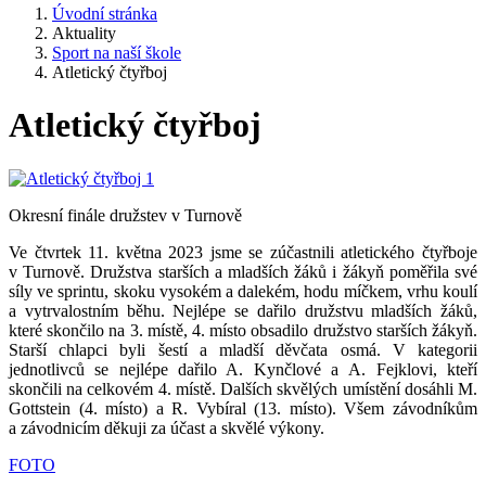
Úvodní stránka
Aktuality
Sport na naší škole
Atletický čtyřboj
Atletický čtyřboj
Okresní finále družstev v Turnově
Ve čtvrtek 11. května 2023 jsme se zúčastnili atletického čtyřboje
v Turnově. Družstva starších a mladších žáků i žákyň poměřila své
síly ve sprintu, skoku vysokém a dalekém, hodu míčkem, vrhu koulí
a vytrvalostním běhu. Nejlépe se dařilo družstvu mladších žáků,
které skončilo na 3. místě, 4. místo obsadilo družstvo starších žákyň.
Starší chlapci byli šestí a mladší děvčata osmá. V kategorii
jednotlivců se nejlépe dařilo A. Kynčlové a A. Fejklovi, kteří
skončili na celkovém 4. místě. Dalších skvělých umístění dosáhli M.
Gottstein (4. místo) a R. Vybíral (13. místo). Všem závodníkům
a závodnicím děkuji za účast a skvělé výkony.
FOTO