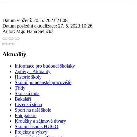
Datum vložení:
20. 5. 2023 21:08
Datum poslední aktualizace:
27. 5. 2023 10:26
Autor:
Mgr. Hana Selucká
Aktuality
Informace pro budoucí školáky
Zprávy - Aktuality
Historie školy
Školní poradenské pracoviště
Třídy
Školská rada
Bakaláři
Lezecká stěna
Sport na naší škole
Fotogalerie
Kroužky a zájmové útvary
Školní časopis HUGO
Projekty a výzvy