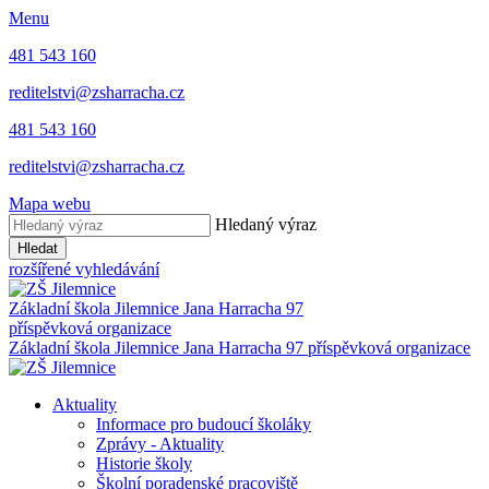
Menu
481 543 160
reditelstvi@zsharracha.cz
481 543 160
reditelstvi@zsharracha.cz
Mapa webu
Hledaný výraz
Hledat
rozšířené vyhledávání
Základní škola Jilemnice
Jana Harracha 97
příspěvková organizace
Základní škola Jilemnice
Jana Harracha 97 příspěvková organizace
Aktuality
Informace pro budoucí školáky
Zprávy - Aktuality
Historie školy
Školní poradenské pracoviště