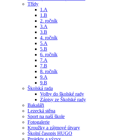
Třídy
1.A
1.B
2. ročník
3.A
3.B
4. ročník
5.A
5.B
6. ročník
7.A
7.B
8. ročník
9.A
9.B
Školská rada
Volby do školské rady
Zápisy ze Školské rady
Bakaláři
Lezecká stěna
Sport na naší škole
Fotogalerie
Kroužky a zájmové útvary
Školní časopis HUGO
Projekty a výzvy