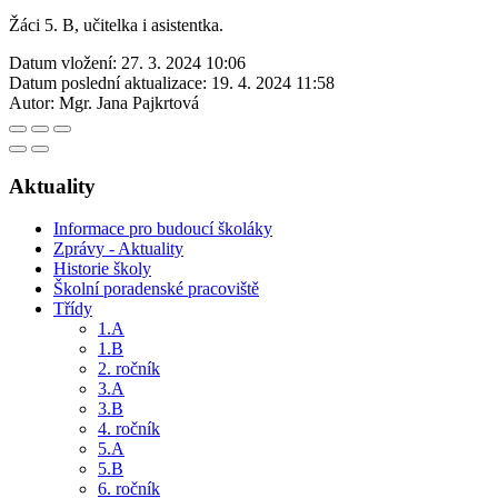
Žáci 5. B, učitelka i asistentka.
Datum vložení:
27. 3. 2024 10:06
Datum poslední aktualizace:
19. 4. 2024 11:58
Autor:
Mgr. Jana Pajkrtová
Aktuality
Informace pro budoucí školáky
Zprávy - Aktuality
Historie školy
Školní poradenské pracoviště
Třídy
1.A
1.B
2. ročník
3.A
3.B
4. ročník
5.A
5.B
6. ročník