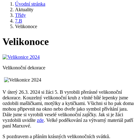
Úvodní stránka
Aktuality
Třídy
7.B
Velikonoce
Velikonoce
Velikonoční dekorace
V úterý 26.3. 2024 si žáci 5. B vyrobili přerásné velikonoční
dekorace. Kouzelný velikonoční kruh z vlnité bílé lepenky jsme
ozdobili mašličkami, motýlky a kytičkami. Všichni si ho pak doma
mohou připevnit na okno nebo dveře jako symbol přívítání jara.
Dále jsme si vyrobili veselé velikonoční zajíčky. Jak si je žáci
vyzdobili uvidíte
zde
. Velké poděkování za výtvarný materiál patří
paní Marxové.
S pozdravem a přáním krásných velikonočních svátků.