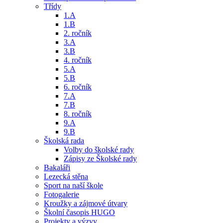
Třídy
1.A
1.B
2. ročník
3.A
3.B
4. ročník
5.A
5.B
6. ročník
7.A
7.B
8. ročník
9.A
9.B
Školská rada
Volby do školské rady
Zápisy ze Školské rady
Bakaláři
Lezecká stěna
Sport na naší škole
Fotogalerie
Kroužky a zájmové útvary
Školní časopis HUGO
Projekty a výzvy