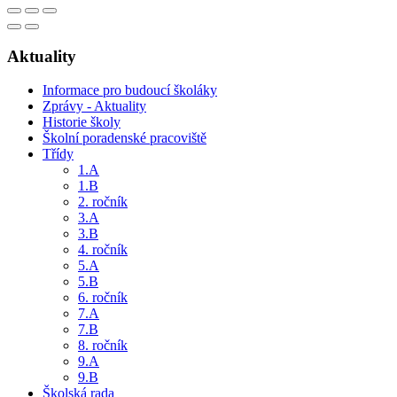
Aktuality
Informace pro budoucí školáky
Zprávy - Aktuality
Historie školy
Školní poradenské pracoviště
Třídy
1.A
1.B
2. ročník
3.A
3.B
4. ročník
5.A
5.B
6. ročník
7.A
7.B
8. ročník
9.A
9.B
Školská rada