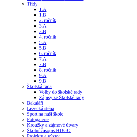
Třídy
1.A
1.B
2. ročník
3.A
3.B
4. ročník
5.A
5.B
6. ročník
7.A
7.B
8. ročník
9.A
9.B
Školská rada
Volby do školské rady
Zápisy ze Školské rady
Bakaláři
Lezecká stěna
Sport na naší škole
Fotogalerie
Kroužky a zájmové útvary
Školní časopis HUGO
Projekty a výzvy