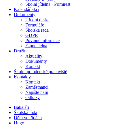
Školní jídelna - Primirest
Kalendář akcí
Dokumenty
Úřední deska
Formuláře
Školská rada
GDPR
Povinné informace
E-podatelna
Družina
Aktuality
Dokumenty
Kontakt
Školní poradenské pracoviště
Kontakty
Kontakt
Zaměstnanci
Napište nám
Odkazy
Bakaláři
Školská rada
Dění ve třídách
Hugo