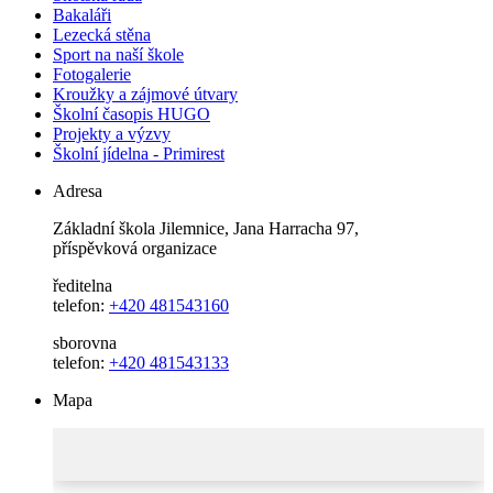
Bakaláři
Lezecká stěna
Sport na naší škole
Fotogalerie
Kroužky a zájmové útvary
Školní časopis HUGO
Projekty a výzvy
Školní jídelna - Primirest
Adresa
Základní škola Jilemnice, Jana Harracha 97,
příspěvková organizace
ředitelna
telefon:
+420 481543160
sborovna
telefon:
+420 481543133
Mapa