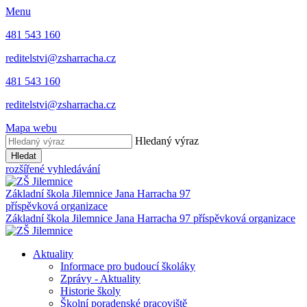
Menu
481 543 160
reditelstvi@zsharracha.cz
481 543 160
reditelstvi@zsharracha.cz
Mapa webu
Hledaný výraz
Hledat
rozšířené vyhledávání
Základní škola Jilemnice
Jana Harracha 97
příspěvková organizace
Základní škola Jilemnice
Jana Harracha 97 příspěvková organizace
Aktuality
Informace pro budoucí školáky
Zprávy - Aktuality
Historie školy
Školní poradenské pracoviště